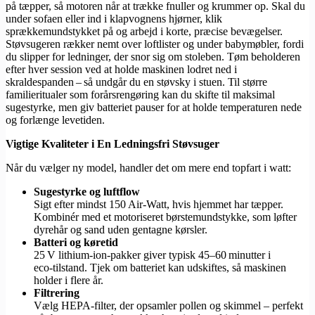
på tæpper, så motoren når at trække fnuller og krummer op. Skal du
under sofaen eller ind i klapvognens hjørner, klik
sprækkemundstykket på og arbejd i korte, præcise bevægelser.
Støvsugeren rækker nemt over loftlister og under babymøbler, fordi
du slipper for ledninger, der snor sig om stoleben. Tøm beholderen
efter hver session ved at holde maskinen lodret ned i
skraldespanden – så undgår du en støvsky i stuen. Til større
familieritualer som forårsrengøring kan du skifte til maksimal
sugestyrke, men giv batteriet pauser for at holde temperaturen nede
og forlænge levetiden.
Vigtige Kvaliteter i En Ledningsfri Støvsuger
Når du vælger ny model, handler det om mere end topfart i watt:
Sugestyrke og luftflow
Sigt efter mindst 150 Air‑Watt, hvis hjemmet har tæpper.
Kombinér med et motoriseret børstemundstykke, som løfter
dyrehår og sand uden gentagne kørsler.
Batteri og køretid
25 V lithium‑ion‑pakker giver typisk 45–60 minutter i
eco‑tilstand. Tjek om batteriet kan udskiftes, så maskinen
holder i flere år.
Filtrering
Vælg HEPA‑filter, der opsamler pollen og skimmel – perfekt