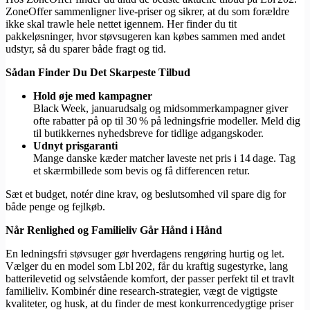
ZoneOffer sammenligner live‑priser og sikrer, at du som forældre
ikke skal trawle hele nettet igennem. Her finder du tit
pakkeløsninger, hvor støvsugeren kan købes sammen med andet
udstyr, så du sparer både fragt og tid.
Sådan Finder Du Det Skarpeste Tilbud
Hold øje med kampagner
Black Week, januarudsalg og midsommerkampagner giver
ofte rabatter på op til 30 % på ledningsfrie modeller. Meld dig
til butikkernes nyhedsbreve for tidlige adgangskoder.
Udnyt prisgaranti
Mange danske kæder matcher laveste net pris i 14 dage. Tag
et skærmbillede som bevis og få differencen retur.
Sæt et budget, notér dine krav, og beslutsomhed vil spare dig for
både penge og fejlkøb.
Når Renlighed og Familieliv Går Hånd i Hånd
En ledningsfri støvsuger gør hverdagens rengøring hurtig og let.
Vælger du en model som Lbl 202, får du kraftig sugestyrke, lang
batterilevetid og selvstående komfort, der passer perfekt til et travlt
familieliv. Kombinér dine research‑strategier, vægt de vigtigste
kvaliteter, og husk, at du finder de mest konkurrencedygtige priser