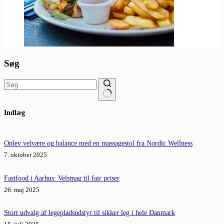
Søg
Ingen
Indlæg
resultater
Oplev velvære og balance med en massagestol fra Nordic Wellness
7. oktober 2025
Fastfood i Aarhus: Velsmag til fair priser
26. maj 2025
Stort udvalg af legepladsudstyr til sikker leg i hele Danmark