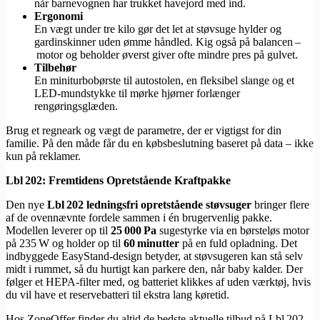
når barnevognen har trukket havejord med ind.
Ergonomi
En vægt under tre kilo gør det let at støvsuge hylder og
gardinskinner uden ømme håndled. Kig også på balancen –
motor og beholder øverst giver ofte mindre pres på gulvet.
Tilbehør
En miniturbobørste til autostolen, en fleksibel slange og et
LED‑mundstykke til mørke hjørner forlænger
rengøringsglæden.
Brug et regneark og vægt de parametre, der er vigtigst for din
familie. På den måde får du en købsbeslutning baseret på data – ikke
kun på reklamer.
Lbl
202: Fremtidens Opretst
å
ende Kraftpakke
Den nye
Lbl
202 ledningsfri opretst
å
ende st
ø
vsuger
bringer flere
af de ovennævnte fordele sammen i én brugervenlig pakke.
Modellen leverer op til
25
000
Pa
sugestyrke via en børsteløs motor
på 235 W og holder op til
60
minutter
på en fuld opladning. Det
indbyggede EasyStand‑design betyder, at støvsugeren kan stå selv
midt i rummet, så du hurtigt kan parkere den, når baby kalder. Der
følger et HEPA‑filter med, og batteriet klikkes af uden værktøj, hvis
du vil have et reservebatteri til ekstra lang køretid.
Hos ZoneOffer finder du altid de bedste aktuelle tilbud på Lbl 202.