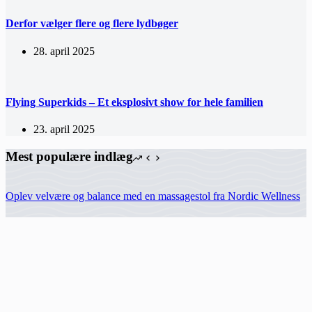
Derfor vælger flere og flere lydbøger
28. april 2025
Flying Superkids – Et eksplosivt show for hele familien
23. april 2025
Mest populære indlæg
Oplev velvære og balance med en massagestol fra Nordic Wellness
Fastfood i Aarhus: Velsmag til fair priser
Stort udvalg af legepladsudstyr til sikker leg i hele Danmark
DJ og saxofon – festen der aldrig bliver glemt
Vpauto-shop.dk