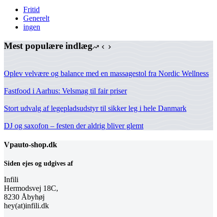
Fritid
Generelt
ingen
Mest populære indlæg
Oplev velvære og balance med en massagestol fra Nordic Wellness
Fastfood i Aarhus: Velsmag til fair priser
Stort udvalg af legepladsudstyr til sikker leg i hele Danmark
DJ og saxofon – festen der aldrig bliver glemt
Vpauto-shop.dk
Siden ejes og udgives af
Infili
Hermodsvej 18C,
8230 Åbyhøj
hey(at)infili.dk