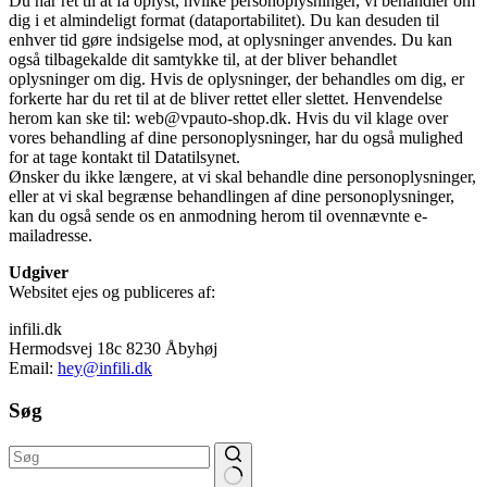
Du har ret til at få oplyst, hvilke personoplysninger, vi behandler om
dig i et almindeligt format (dataportabilitet). Du kan desuden til
enhver tid gøre indsigelse mod, at oplysninger anvendes. Du kan
også tilbagekalde dit samtykke til, at der bliver behandlet
oplysninger om dig. Hvis de oplysninger, der behandles om dig, er
forkerte har du ret til at de bliver rettet eller slettet. Henvendelse
herom kan ske til: web@vpauto-shop.dk. Hvis du vil klage over
vores behandling af dine personoplysninger, har du også mulighed
for at tage kontakt til Datatilsynet.
Ønsker du ikke længere, at vi skal behandle dine personoplysninger,
eller at vi skal begrænse behandlingen af dine personoplysninger,
kan du også sende os en anmodning herom til ovennævnte e-
mailadresse.
Udgiver
Websitet ejes og publiceres af:
infili.dk
Hermodsvej 18c 8230 Åbyhøj
Email:
hey@infili.dk
Søg