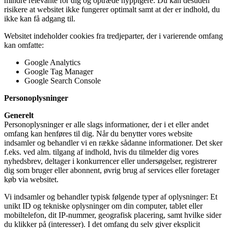
mindre relevante for dig og optræde hyppigere. Du kan desuden
risikere at websitet ikke fungerer optimalt samt at der er indhold, du
ikke kan få adgang til.
Websitet indeholder cookies fra tredjeparter, der i varierende omfang
kan omfatte:
Google Analytics
Google Tag Manager
Google Search Console
Personoplysninger
Generelt
Personoplysninger er alle slags informationer, der i et eller andet
omfang kan henføres til dig. Når du benytter vores website
indsamler og behandler vi en række sådanne informationer. Det sker
f.eks. ved alm. tilgang af indhold, hvis du tilmelder dig vores
nyhedsbrev, deltager i konkurrencer eller undersøgelser, registrerer
dig som bruger eller abonnent, øvrig brug af services eller foretager
køb via websitet.
Vi indsamler og behandler typisk følgende typer af oplysninger: Et
unikt ID og tekniske oplysninger om din computer, tablet eller
mobiltelefon, dit IP-nummer, geografisk placering, samt hvilke sider
du klikker på (interesser). I det omfang du selv giver eksplicit