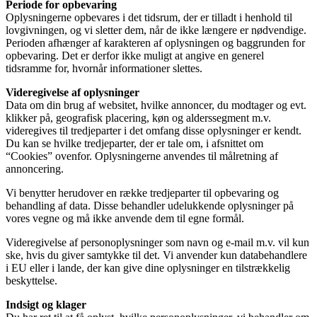
Periode for opbevaring
Oplysningerne opbevares i det tidsrum, der er tilladt i henhold til
lovgivningen, og vi sletter dem, når de ikke længere er nødvendige.
Perioden afhænger af karakteren af oplysningen og baggrunden for
opbevaring. Det er derfor ikke muligt at angive en generel
tidsramme for, hvornår informationer slettes.
Videregivelse af oplysninger
Data om din brug af websitet, hvilke annoncer, du modtager og evt.
klikker på, geografisk placering, køn og alderssegment m.v.
videregives til tredjeparter i det omfang disse oplysninger er kendt.
Du kan se hvilke tredjeparter, der er tale om, i afsnittet om
“Cookies” ovenfor. Oplysningerne anvendes til målretning af
annoncering.
Vi benytter herudover en række tredjeparter til opbevaring og
behandling af data. Disse behandler udelukkende oplysninger på
vores vegne og må ikke anvende dem til egne formål.
Videregivelse af personoplysninger som navn og e-mail m.v. vil kun
ske, hvis du giver samtykke til det. Vi anvender kun databehandlere
i EU eller i lande, der kan give dine oplysninger en tilstrækkelig
beskyttelse.
Indsigt og klager