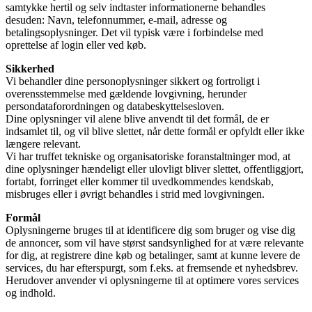
samtykke hertil og selv indtaster informationerne behandles
desuden: Navn, telefonnummer, e-mail, adresse og
betalingsoplysninger. Det vil typisk være i forbindelse med
oprettelse af login eller ved køb.
Sikkerhed
Vi behandler dine personoplysninger sikkert og fortroligt i
overensstemmelse med gældende lovgivning, herunder
persondataforordningen og databeskyttelsesloven.
Dine oplysninger vil alene blive anvendt til det formål, de er
indsamlet til, og vil blive slettet, når dette formål er opfyldt eller ikke
længere relevant.
Vi har truffet tekniske og organisatoriske foranstaltninger mod, at
dine oplysninger hændeligt eller ulovligt bliver slettet, offentliggjort,
fortabt, forringet eller kommer til uvedkommendes kendskab,
misbruges eller i øvrigt behandles i strid med lovgivningen.
Formål
Oplysningerne bruges til at identificere dig som bruger og vise dig
de annoncer, som vil have størst sandsynlighed for at være relevante
for dig, at registrere dine køb og betalinger, samt at kunne levere de
services, du har efterspurgt, som f.eks. at fremsende et nyhedsbrev.
Herudover anvender vi oplysningerne til at optimere vores services
og indhold.