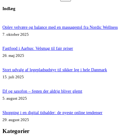
Ingen
Indlæg
resultater
Oplev velvære og balance med en massagestol fra Nordic Wellness
7. oktober 2025
Fastfood i Aarhus: Velsmag til fair priser
26. maj 2025
Stort udvalg af legepladsudstyr til sikker leg i hele Danmark
15. juli 2025
DJ og saxofon – festen der aldrig bliver glemt
5. august 2025
Shopping i en digital tidsalder: de nyeste online tendenser
29. august 2025
Kategorier