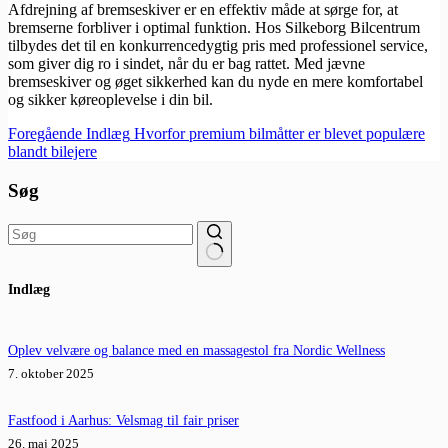
Afdrejning af bremseskiver er en effektiv måde at sørge for, at
bremserne forbliver i optimal funktion. Hos Silkeborg Bilcentrum
tilbydes det til en konkurrencedygtig pris med professionel service,
som giver dig ro i sindet, når du er bag rattet. Med jævne
bremseskiver og øget sikkerhed kan du nyde en mere komfortabel
og sikker køreoplevelse i din bil.
Foregående
Indlæg
Hvorfor premium bilmåtter er blevet populære
blandt bilejere
Søg
Ingen
Indlæg
resultater
Oplev velvære og balance med en massagestol fra Nordic Wellness
7. oktober 2025
Fastfood i Aarhus: Velsmag til fair priser
26. maj 2025