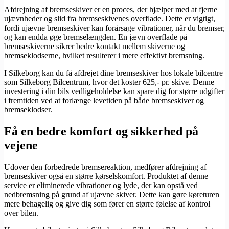
Afdrejning af bremseskiver er en proces, der hjælper med at fjerne
ujævnheder og slid fra bremseskivenes overflade. Dette er vigtigt,
fordi ujævne bremseskiver kan forårsage vibrationer, når du bremser,
og kan endda øge bremselængden. En jævn overflade på
bremseskiverne sikrer bedre kontakt mellem skiverne og
bremseklodserne, hvilket resulterer i mere effektivt bremsning.
I Silkeborg kan du få afdrejet dine bremseskiver hos lokale bilcentre
som Silkeborg Bilcentrum, hvor det koster 625,- pr. skive. Denne
investering i din bils vedligeholdelse kan spare dig for større udgifter
i fremtiden ved at forlænge levetiden på både bremseskiver og
bremseklodser.
Få en bedre komfort og sikkerhed på
vejene
Udover den forbedrede bremsereaktion, medfører afdrejning af
bremseskiver også en større kørselskomfort. Produktet af denne
service er eliminerede vibrationer og lyde, der kan opstå ved
nedbremsning på grund af ujævne skiver. Dette kan gøre køreturen
mere behagelig og give dig som fører en større følelse af kontrol
over bilen.