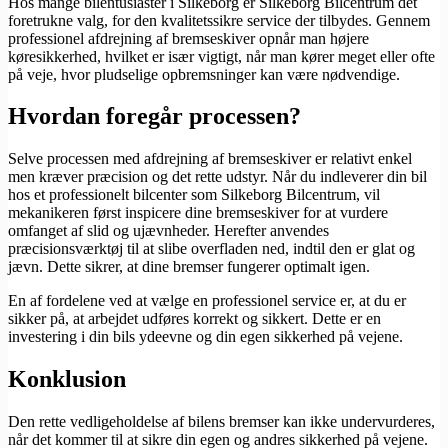
Hos mange bilentusiaster i Silkeborg er Silkeborg Bilcentrum det
foretrukne valg, for den kvalitetssikre service der tilbydes. Gennem
professionel afdrejning af bremseskiver opnår man højere
køresikkerhed, hvilket er især vigtigt, når man kører meget eller ofte
på veje, hvor pludselige opbremsninger kan være nødvendige.
Hvordan foregår processen?
Selve processen med afdrejning af bremseskiver er relativt enkel
men kræver præcision og det rette udstyr. Når du indleverer din bil
hos et professionelt bilcenter som Silkeborg Bilcentrum, vil
mekanikeren først inspicere dine bremseskiver for at vurdere
omfanget af slid og ujævnheder. Herefter anvendes
præcisionsværktøj til at slibe overfladen ned, indtil den er glat og
jævn. Dette sikrer, at dine bremser fungerer optimalt igen.
En af fordelene ved at vælge en professionel service er, at du er
sikker på, at arbejdet udføres korrekt og sikkert. Dette er en
investering i din bils ydeevne og din egen sikkerhed på vejene.
Konklusion
Den rette vedligeholdelse af bilens bremser kan ikke undervurderes,
når det kommer til at sikre din egen og andres sikkerhed på vejene.